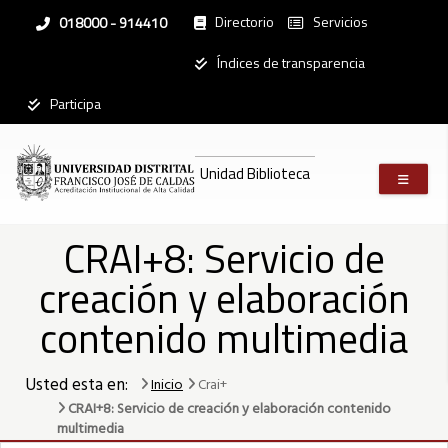
Pasar
Directorio
Servicios
Linea
018000 - 914410
al
nacional
contenido
Institucional
Índices de transparencia
principal
Participa
Mostrar
registros
Unidad Biblioteca
Buscar:
Servicios
CRAI+8: Servicio de
Acciones
judiciales
creación y elaboración
Antivirus
Kaspersky®
contenido multimedia
Aplicativo
Cumplidos
CPS
(Plataforma
Usted esta en:
Inicio
Crai+
GAIA)
CRAI+8: Servicio de creación y elaboración contenido
Apoyo
multimedia
Alimentario