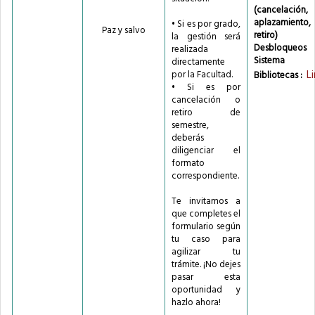
(cancelación,
aplazamiento,
• Si es por grado,
Paz y salvo
retiro)
la gestión será
Desbloqueos
realizada
Sistema 
directamente
L
por la Facultad.
Bibliotecas :
• Si es por
cancelación o
retiro de
semestre,
deberás
diligenciar el
formato
correspondiente.
Te invitamos a
que completes el
formulario según
tu caso para
agilizar tu
trámite. ¡No dejes
pasar esta
oportunidad y
hazlo ahora!