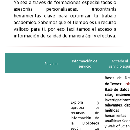
Asamblea
Ya sea a través de formaciones especializadas o
Universitaria
asesorías personalizadas, encontrarás
Aulas
herramientas clave para optimizar tu trabajo
virtuales
académico. Sabemos que el tiempo es un recurso
Aulas
virtuales -
valioso para ti, por eso facilitamos el acceso a
PlanesTIC
información de calidad de manera ágil y efectiva.
UD
Aulas
virtuales
Posgrado
Aulas
Información del
Accede al
virtuales
Servicio
servicio
servicio aquí
Pregrado
BDIGITAL
Bases de Da
Bogotá Te
Link
de Textos:
Escucha,
Base de datos
Sistema
citas, resúmen
Distrital de
investigacione
Quejas y
Explora y
relevantes, dat
Soluciones
apropia los
métricas
(SDQS)
recursos de
herramientas
Campus
información de
analíticas:
Scop
virtual
la Biblioteca
y Web of Scie
Mostrando
según tus