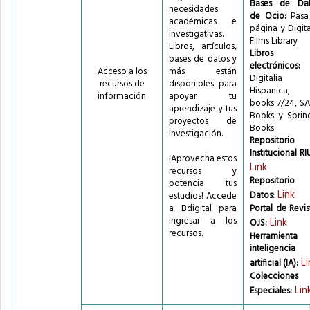
Bases de Da
registros
necesidades
de Ocio:
Pasa
del
académicas e
página y Digita
1
investigativas.
Films Library
al
Libros, artículos,
Libros
12
bases de datos y
electrónicos:
de
Acceso a los
más están
Digitalia
un
recursos de
disponibles para
Hispanica, 
total
información
apoyar tu
books 7/24, S
de
aprendizaje y tus
Books y Sprin
57
proyectos de
Books
registros
investigación.
Repositorio
Anterior
Institucional RI
1
¡Aprovecha estos
2
Link
recursos y
3
Repositorio
potencia tus
4
Link
Datos:
estudios! Accede
5
a Bdigital para
Portal de Revis
Siguiente
ingresar a los
Link
OJS:
recursos.
Herramienta
inteligencia
Li
artificial (IA):
Colecciones
Lin
Especiales: