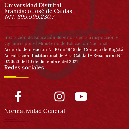
pie
Universidad Distrital
Francisco José de Caldas
de
Información
NIT. 899.999.230.7
página
Institución de Educación Superior sujeta a inspección y
vigilancia por el Ministerio de Educación Nacional
Acuerdo de creación N° 10 de 1948 del Concejo de Bogotá
Acreditación Institucional de Alta Calidad - Resolución N°
023653 del 10 de diciembre del 2021
Redes sociales
Normatividad General