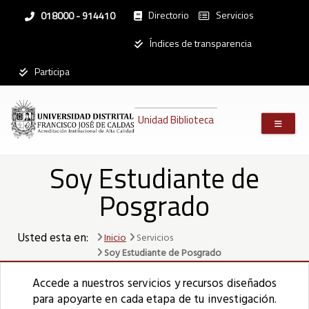
Pasar
Directorio
Servicios
Linea
018000 - 914410
al
nacional
contenido
Institucional
Índices de transparencia
principal
Participa
Mostrar
registros
Unidad Biblioteca
Buscar:
Servicios
Soy Estudiante de
Acciones
judiciales
Posgrado
Antivirus
Kaspersky®
Aplicativo
Usted esta en:
Cumplidos
Inicio
Servicios
CPS
Soy Estudiante de Posgrado
(Plataforma
GAIA)
Accede a nuestros servicios y recursos diseñados
Apoyo
para apoyarte en cada etapa de tu investigación.
Alimentario